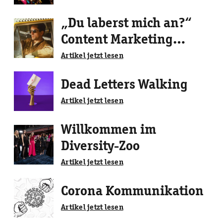
„Du laberst mich an?“
Content Marketing
Strategie 2024
Artikel jetzt lesen
Dead Letters Walking
Artikel jetzt lesen
Willkommen im
Diversity-Zoo
Artikel jetzt lesen
Corona Kommunikation
Artikel jetzt lesen