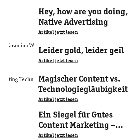
Hey, how are you doing,
Native Advertising
Artikel jetzt lesen
Leider gold, leider geil
Artikel jetzt lesen
Magischer Content vs.
Technologiegläubigkeit
Artikel jetzt lesen
Ein Siegel für Gutes
Content Marketing –
ergibt das Sinn?
Artikel jetzt lesen