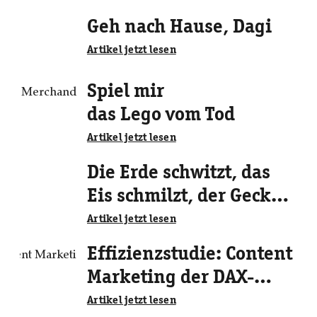
Geh nach Hause, Dagi
Artikel jetzt lesen
Spiel mir
das Lego vom Tod
Artikel jetzt lesen
Die Erde schwitzt, das
Eis schmilzt, der Geck
welkt
Artikel jetzt lesen
Effizienzstudie: Content
Marketing der DAX-
Unternehmen
Artikel jetzt lesen