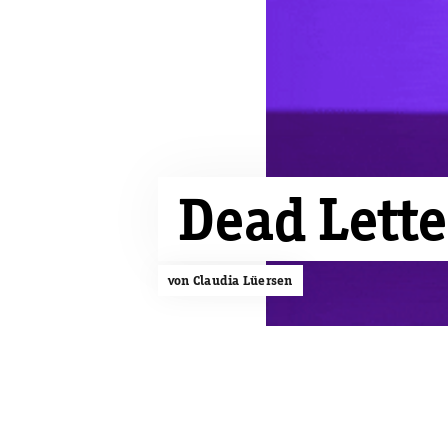
Dead Lett
von Claudia Lüersen