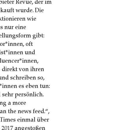
ieter Revue, der im
ekauft wurde. Die
ktionieren wie
s nur eine
ellungsform gibt:
or*innen, oft
ist*innen und
fluencer*innen,
direkt von ihren
und schreiben so,
innen es eben tun:
d sehr persönlich.
ing a more
an the news feed.“,
 Times einmal über
a 2017 angestoßen