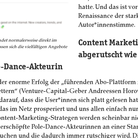
hatte. Und das ist vor
Renaissance der star
Autor*innenstimme.
Content Market
ndet normalerweise direkt im
ssen sich die vielfältigen Angebote
abgerutscht wie
e-Dance-Akteurin
der enorme Erfolg der „führenden Abo-Plattform
ttern“ (Venture-Capital-Geber Andreessen Horo
darauf, dass die User*innen sich platt gelesen ha
as im Netz prosperiert und uns allen einfach nur 
ntent-Marketing-Strategen werden scheinbar nic
 erschöpfte Pole-Dance-Akteurinnen an einer St
rsuchen und die dadurch immer rutschiger wird. D