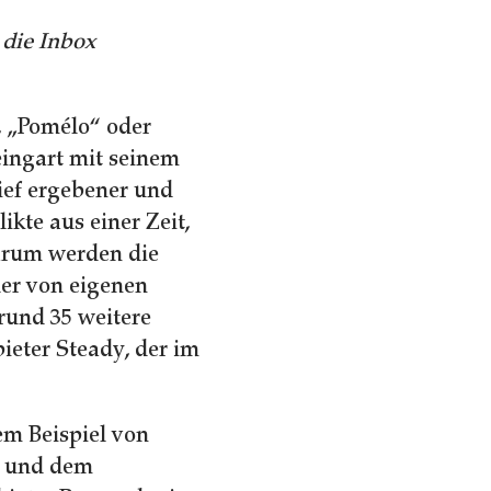
die Inbox
, „Pomélo“ oder
ingart mit seinem
ief ergebener und
kte aus einer Zeit,
arum werden die
er von eigenen
rund 35 weitere
ieter Steady, der im
em Beispiel von
A und dem