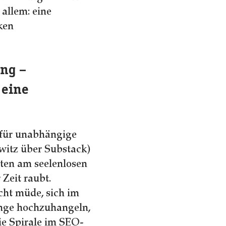
 allem: eine
ken
ing –
 eine
 für unabhängige
witz über Substack)
tten am seelenlosen
Zeit raubt.
ht müde, sich im
ange hochzuhangeln,
ie Spirale im SEO-