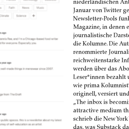
niederländischen Anb
Januar von Twitter g
Newsletter-Pools fun
Magazine, in denen e
journalistische Darst
die Kolumne. Die Aut
renommierte Journal
reichweitenstarke In
werden über das Abo 
Leser*innen bezahlt 
wie prima Kolumnist*
originell, versiert un
„The inbox is becom
attractive medium th
schrieb die New York
das, was Substack d