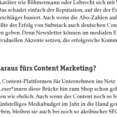
rkaräter wie Böhmermann oder Lobrecht sich mit
as schadet einfach der Reputation, auf der der Er
rschläger basiert. Auch wenn die Abo-Zahlen auf
ollte der Erfolg von Substack auch deutschen Co
n geben. Denn Newsletter können im medialen Ei
dividuellen Akzente setzen, die erfolgreiche Kom
daraus fürs Content Marketing?
 Content-Plattformen für Unternehmen ins Netz zu
 Leser*innen diese Brücke hin zum Shop schon g
ien wir ehrlich: Auch wenn der Content noch so br
 fünfstelliges Mediabudget im Jahr in die Hand 
rben, bleiben sie auch bei noch so akribischer S