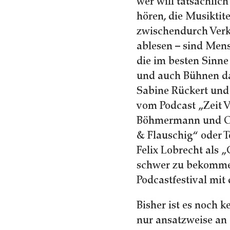
wer will tatsächli
hören, die Musiktit
zwischendurch Ver
ablesen – sind Men
die im besten Sinn
und auch Bühnen da
Sabine Rückert und
vom Podcast „Zeit V
Böhmermann und Oll
& Flauschig“ oder 
Felix Lobrecht als 
schwer zu bekommen.
Podcastfestival mit
Bisher ist es noch 
nur ansatzweise an 