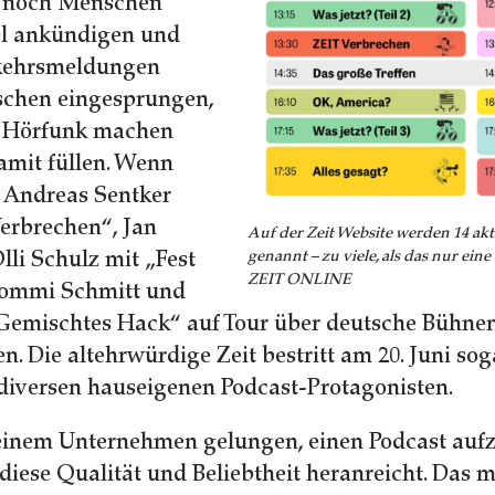
ch noch Menschen
el ankündigen und
kehrsmeldungen
schen eingesprungen,
e Hörfunk machen
mit füllen. Wenn
 Andreas Sentker
erbrechen“, Jan
Auf der Zeit Website werden 14 ak
genannt – zu viele, als das nur ein
i Schulz mit „Fest
ZEIT ONLINE
Tommi Schmitt und
„Gemischtes Hack“ auf Tour über deutsche Bühnen 
 Die altehrwürdige Zeit bestritt am 20. Juni sog
 diversen hauseigenen Podcast-Protagonisten.
keinem Unternehmen gelungen, einen Podcast aufz
diese Qualität und Beliebtheit heranreicht. Das