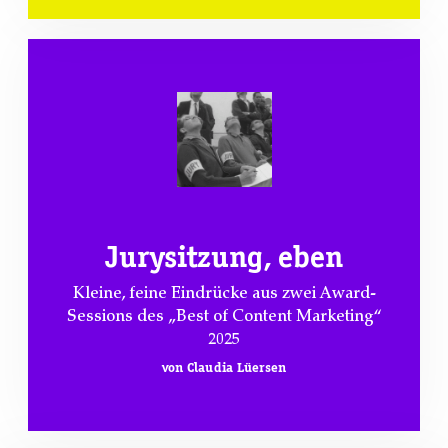
Jurysitzung, eben
Kleine, feine Eindrücke aus zwei Award-
Sessions des „Best of Content Marketing“
2025
von Claudia Lüersen