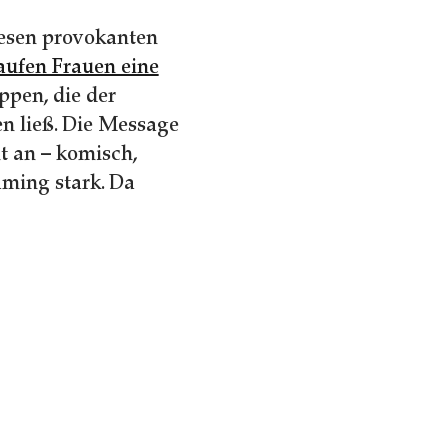
iesen provokanten
aufen Frauen eine
ppen, die der
en ließ. Die Message
t an – komisch,
aming stark. Da