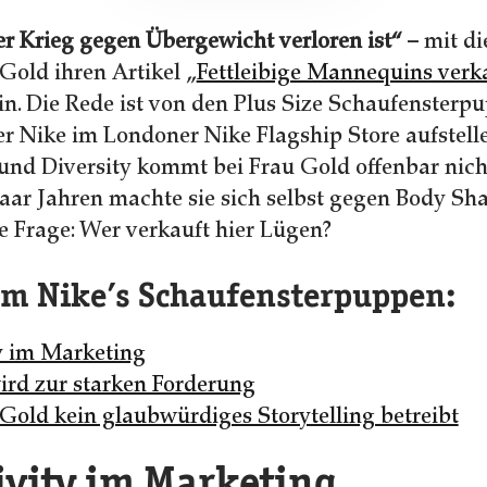
der Krieg gegen Übergewicht verloren ist“
– mit d
Gold ihren Artikel „
Fettleibige Mannequins verk
in. Die Rede ist von den Plus Size Schaufensterpu
ler Nike im Londoner Nike Flagship Store aufstell
 und Diversity kommt bei Frau Gold offenbar nich
aar Jahren machte sie sich selbst gegen Body Sh
die Frage: Wer verkauft hier Lügen?
um Nike’s Schaufensterpuppen:
ty im Marketing
ird zur starken Forderung
old kein glaubwürdiges Storytelling betreibt
ivity im Marketing